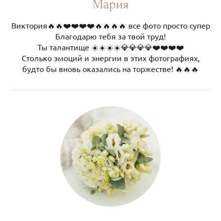
Мария
Виктория🔥🔥❤️❤️❤️❤️🔥🔥🔥🔥 все фото просто супер
Благодарю тебя за твой труд!
Ты талантище ☀️☀️☀️☀️💎💎💎💎❤️❤️❤️❤️
Столько эмоций и энергии в этих фотографиях,
будто бы вновь оказались на торжестве! 🔥🔥🔥